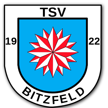
TSV
19
22
D
B
I
L
T
E
Z
F