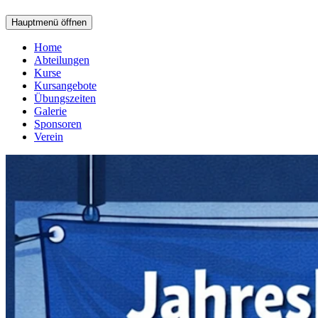
Hauptmenü öffnen
Home
Abteilungen
Kurse
Kursangebote
Übungszeiten
Galerie
Sponsoren
Verein