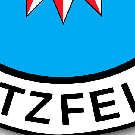
I
T
E
Z
F