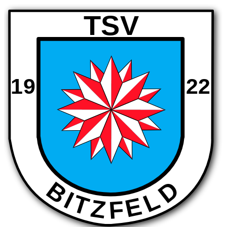
TSV
19
22
D
B
I
L
T
E
Z
F